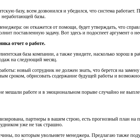
тскую базу,
всем
дозвонился и убедился, что система работает.
ы неработающей базы.
неджера: он откажется от помощи, будет утверждать, что справл
полнит поставленную задачу. Вот здесь и подоспеет аргумент о 
ника отчет о работе.
клиентская база компании, а также увидите, насколько хорош в 
родаж на следующий месяц.
боты: новый сотрудник не должен знать, что берется на замену
ым сроком, обрисовать содержание будущей работы и возможно
не мешали работе и в эмоциональном порыве случайно не выпле
ализирована, партнеры в вашем строю, есть прогнозный план на 
рудником уже не так страшно.
ичины, по которым увольняете менеджера. Предлагаю также поду