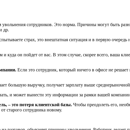
 увольнения сотрудников. Это норма. Причины могут быть разны
и др.
пытываете страх, это внештатная ситуация и в первую очередь 
чем и куда он пойдет от вас. В этом случае, скорее всего, ваша к
омпании
.
Если это сотрудник, который ничего в офисе не решает 
лает большую выручку, получает зарплату выше среднерыночной
нать
, и может вынести эту информации за рамки вашей компании
ь, – это потеря клиентской базы.
Чтобы преодолеть его, необ
от старого сотрудника новому.
 на разговор, объясняет причины увольнения. Работник делает