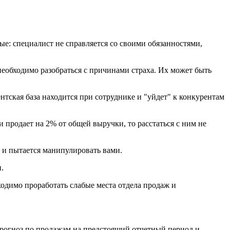
е: специалист не справляется со своими обязанностями,
необходимо разобраться с причинами страха. Их может быть
лиентская база находится при сотруднике и "уйдет" к конкурентам
и продает на 2% от общей выручки, то расстаться с ним не
 и пытается манипулировать вами.
.
ходимо проработать слабые места отдела продаж и
 прогноз по продажам на предстоящий отчетный период и