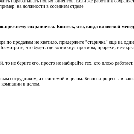
жить нарабатывать новых клиентов. Если же работник сохраняет
ример, на должности в соседнем отделе.
по-прежнему сохраняется. Боитесь, что, когда ключевой мене
ра по продажам не хватило, придержите "старичка" еще на один
осмотрите, что будет: где возникнут прогибы, прорехи, незакры
, то не берите его, просто не набирайте тех, кто плохо работает
чевым сотрудником, а с системой в целом. Бизнес-процессы в в
е компании в целом.