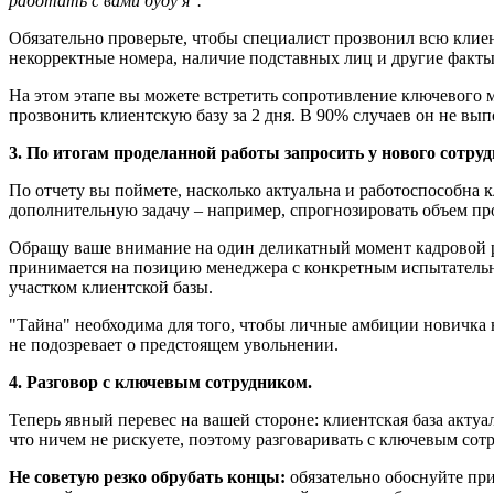
работать с вами буду я".
Обязательно проверьте, чтобы специалист прозвонил
всю
клиен
некорректные номера, наличие подставных лиц и другие факт
На этом этапе вы можете встретить сопротивление ключевого ме
прозвонить клиентскую базу за 2 дня. В 90% случаев он не вы
3. По итогам проделанной работы запросить у нового сотруд
По отчету вы поймете, насколько актуальна и работоспособна 
дополнительную задачу – например, спрогнозировать объем п
Обращу ваше внимание на один деликатный момент кадровой ра
принимается на позицию менеджера с конкретным испытательн
участком клиентской базы.
"Тайна" необходима для того, чтобы личные амбиции новичка 
не подозревает о предстоящем увольнении.
4. Разговор с ключевым сотрудником.
Теперь явный перевес на вашей стороне: клиентская база акту
что ничем не рискуете, поэтому разговаривать с ключевым сот
Не советую резко обрубать концы:
обязательно обоснуйте пр