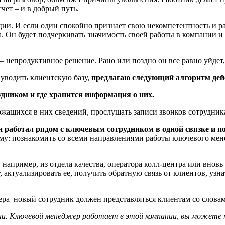
чет – и в добрый путь.
ции. И если один спокойно признает свою некомпетентность и 
са. Он будет подчеркивать значимость своей работы в компании 
– непродуктивное решение. Рано или поздно он все равно уйдет, 
т уводить клиентскую базу,
предлагаю следующий
алгоритм дей
удником и где хранится информация о них.
ржащихся в них сведений, прослушать записи звонков сотрудник
н работал рядом с ключевым сотрудником в одной связке и п
му: познакомить со всеми направлениями работы ключевого мене
например, из отдела качества, оператора колл-центра или вновь
, актуализировать ее
, получить обратную связь от клиентов, узн
ера новый сотрудник должен представляться клиентам со словам
нии. Ключевой менеджер работает в этой компании, вы можете