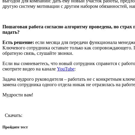
выгодой для компании: дать ему новый участок работы, предло
другую систему мотивации с другим набором обязанностей, нап
Пошаговая работа согласно алгоритму проведена, но страх 
падать?
Есть решение:
если месяца для передачи функционала менедже
Ключевого сотрудника оставьте только как сопровождающего. П
обратную связь, слушайте звонки.
Если вы сомневаетесь, что новый сотрудник справится с работой
смотрите видео на канале
YouTube
:
Задача мудрого руководителя – работать не с конкретным клю
замена сотрудника одного отдела никак не отразилась на работ
Мудрости вам!
Скачать:
Пройдите тест