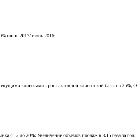
00% июнь 2017/ июнь 2016;
 текущими клиентами - рост активной клиентской базы на 25%; 
ка с 12 до 20%; Увеличение объемов продаж в 3,15 раза за год;